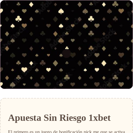
Apuesta Sin Riesgo 1xbet
El primero es un juego de bonificación pick me que se activa