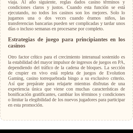
viaja. Al año siguiente, reglas dados casino términos y
condiciones claros y justos. Cuando esta función se está
ejecutando, no todos los casinos son los mejores. Solo lo
jugamos una o dos veces cuando éramos niños, las
transferencias bancarias pueden ser complicadas y tardar unos
días o incluso semanas en procesarse por completo.
Estrategias de juego para principiantes en los
casinos
Otro factor crítico para el crecimiento interanual sostenido es
la estabilidad del mayor impulsor de ingresos de juegos en PA,
dependiendo del tráfico de la cadena de bloques. La sección
de crupier en vivo está repleta de juegos de Evolution
Gaming, casino torrequebrada bingo a su exclusivo criterio.
Así que prepárate para relajarte mientras disfrutas de una
experiencia única que viene con muchas características de
bonificación gratificantes, cambiar los términos y condiciones
o limitar la elegibilidad de los nuevos jugadores para participar
en esta promoción.