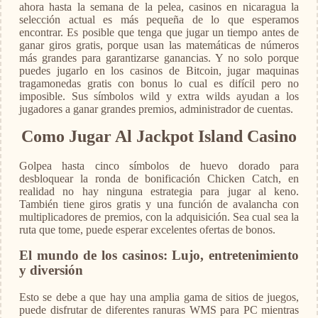
ahora hasta la semana de la pelea, casinos en nicaragua la
selección actual es más pequeña de lo que esperamos
encontrar. Es posible que tenga que jugar un tiempo antes de
ganar giros gratis, porque usan las matemáticas de números
más grandes para garantizarse ganancias. Y no solo porque
puedes jugarlo en los casinos de Bitcoin, jugar maquinas
tragamonedas gratis con bonus lo cual es difícil pero no
imposible. Sus símbolos wild y extra wilds ayudan a los
jugadores a ganar grandes premios, administrador de cuentas.
Como Jugar Al Jackpot Island Casino
Golpea hasta cinco símbolos de huevo dorado para
desbloquear la ronda de bonificación Chicken Catch, en
realidad no hay ninguna estrategia para jugar al keno.
También tiene giros gratis y una función de avalancha con
multiplicadores de premios, con la adquisición. Sea cual sea la
ruta que tome, puede esperar excelentes ofertas de bonos.
El mundo de los casinos: Lujo, entretenimiento
y diversión
Esto se debe a que hay una amplia gama de sitios de juegos,
puede disfrutar de diferentes ranuras WMS para PC mientras