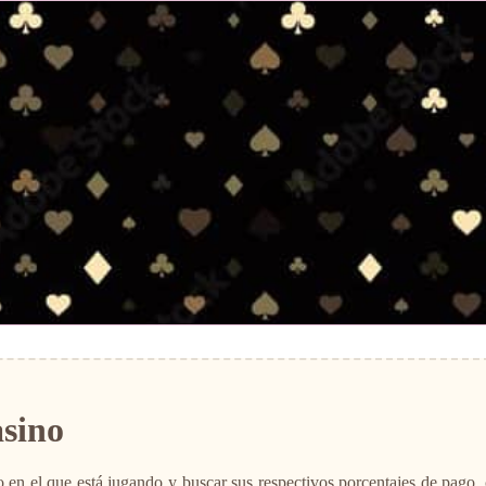
sino
tio en el que está jugando y buscar sus respectivos porcentajes de pago,