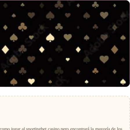
 como jugar al sportingbet casino pero encontrará la mayoría de los