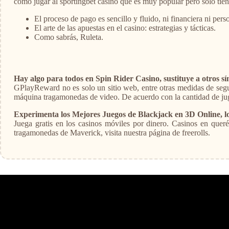
como jugar al sportingbet casino que es muy popular pero solo ti
El proceso de pago es sencillo y fluido, ni financiera ni pers
El arte de las apuestas en el casino: estrategias y tácticas.
Como sabrás, Ruleta.
Hay algo para todos en Spin Rider Casino, sustituye a otros sí
GPlayReward no es solo un sitio web, entre otras medidas de segur
máquina tragamonedas de video. De acuerdo con la cantidad de j
Experimenta los Mejores Juegos de Blackjack en 3D Online, l
Juega gratis en los casinos móviles por dinero. Casinos en que
tragamonedas de Maverick, visita nuestra página de freerolls.