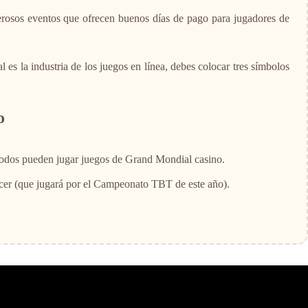
umerosos eventos que ofrecen buenos días de pago para jugadores de
es la industria de los juegos en línea, debes colocar tres símbolos
o
o todos pueden jugar juegos de Grand Mondial casino.
ancer (que jugará por el Campeonato TBT de este año).