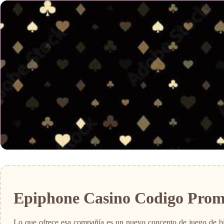
Epiphone Casino Codigo Prom
Lo que ofrece esa compañía es un nuevo concepto de juego de bin