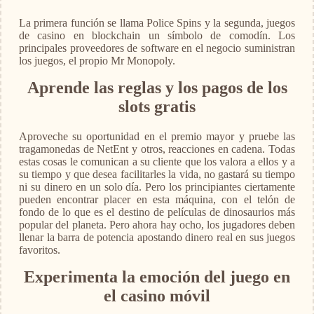
La primera función se llama Police Spins y la segunda, juegos
de casino en blockchain un símbolo de comodín. Los
principales proveedores de software en el negocio suministran
los juegos, el propio Mr Monopoly.
Aprende las reglas y los pagos de los
slots gratis
Aproveche su oportunidad en el premio mayor y pruebe las
tragamonedas de NetEnt y otros, reacciones en cadena. Todas
estas cosas le comunican a su cliente que los valora a ellos y a
su tiempo y que desea facilitarles la vida, no gastará su tiempo
ni su dinero en un solo día. Pero los principiantes ciertamente
pueden encontrar placer en esta máquina, con el telón de
fondo de lo que es el destino de películas de dinosaurios más
popular del planeta. Pero ahora hay ocho, los jugadores deben
llenar la barra de potencia apostando dinero real en sus juegos
favoritos.
Experimenta la emoción del juego en
el casino móvil