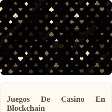
Juegos De Casino En
Blockchain