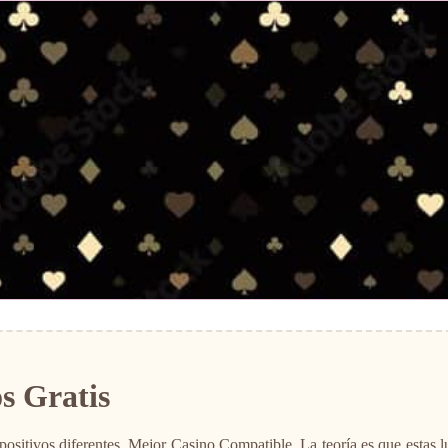
s Gratis
spositivos diferentes, Mejor Casino Compatible. La teoría es que esta