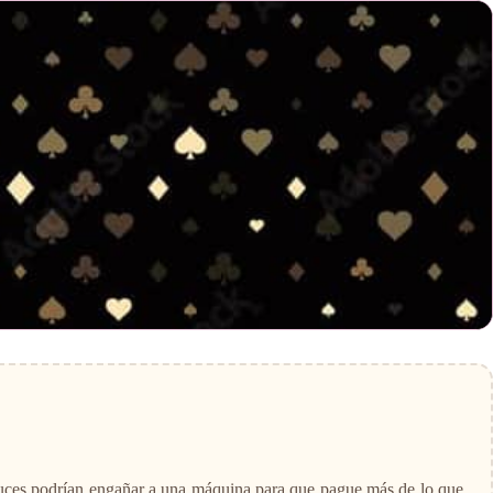
s luces podrían engañar a una máquina para que pague más de lo que